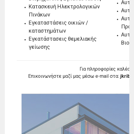
Αυτο
Κατασκευή Ηλεκτρολογικών
Αυτο
Πινάκων
Αυτο
Εγκαταστάσεις οικιών /
Προϊ
καταστημάτων
Αυτο
Εγκατάστασεις θεμελιακής
Βιομ
γείωσης
Για πληροφορίες καλέστ
Επικοινωνήστε μαζί μας μέσω e-mail στα:
jkrib