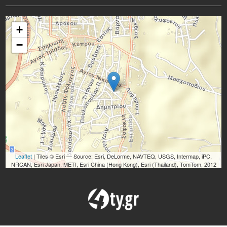
+
−
Leaflet
| Tiles © Esri — Source: Esri, DeLorme, NAVTEQ, USGS, Intermap, iPC,
NRCAN, Esri Japan, METI, Esri China (Hong Kong), Esri (Thailand), TomTom, 2012